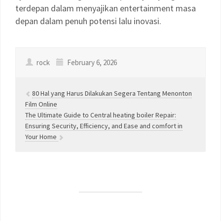
terdepan dalam menyajikan entertainment masa
depan dalam penuh potensi lalu inovasi.
rock
February 6, 2026
80 Hal yang Harus Dilakukan Segera Tentang Menonton
Film Online
The Ultimate Guide to Central heating boiler Repair:
Ensuring Security, Efficiency, and Ease and comfort in
Your Home