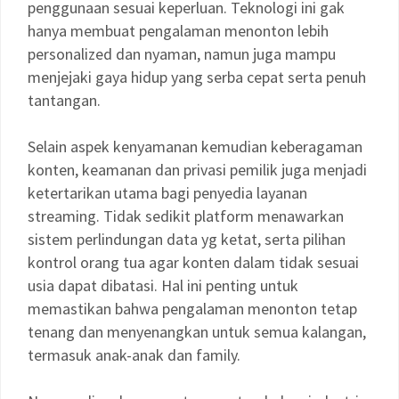
penggunaan sesuai keperluan. Teknologi ini gak
hanya membuat pengalaman menonton lebih
personalized dan nyaman, namun juga mampu
menjejaki gaya hidup yang serba cepat serta penuh
tantangan.
Selain aspek kenyamanan kemudian keberagaman
konten, keamanan dan privasi pemilik juga menjadi
ketertarikan utama bagi penyedia layanan
streaming. Tidak sedikit platform menawarkan
sistem perlindungan data yg ketat, serta pilihan
kontrol orang tua agar konten dalam tidak sesuai
usia dapat dibatasi. Hal ini penting untuk
memastikan bahwa pengalaman menonton tetap
tenang dan menyenangkan untuk semua kalangan,
termasuk anak-anak dan family.