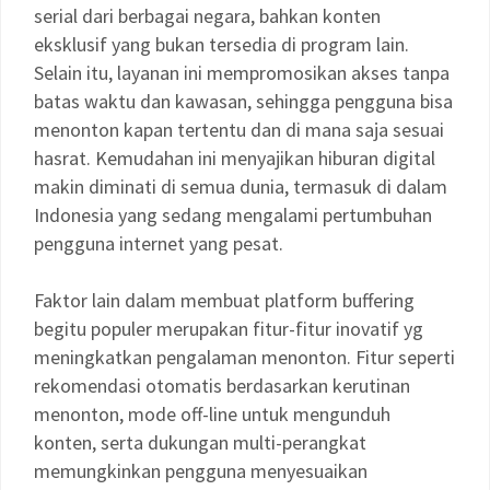
serial dari berbagai negara, bahkan konten
eksklusif yang bukan tersedia di program lain.
Selain itu, layanan ini mempromosikan akses tanpa
batas waktu dan kawasan, sehingga pengguna bisa
menonton kapan tertentu dan di mana saja sesuai
hasrat. Kemudahan ini menyajikan hiburan digital
makin diminati di semua dunia, termasuk di dalam
Indonesia yang sedang mengalami pertumbuhan
pengguna internet yang pesat.
Faktor lain dalam membuat platform buffering
begitu populer merupakan fitur-fitur inovatif yg
meningkatkan pengalaman menonton. Fitur seperti
rekomendasi otomatis berdasarkan kerutinan
menonton, mode off-line untuk mengunduh
konten, serta dukungan multi-perangkat
memungkinkan pengguna menyesuaikan