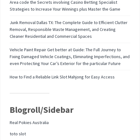
Area code the Secrets involving Casino Betting Specialist
Strategies to Increase Your Winnings plus Master the Game
Junk Removal Dallas TX: The Complete Guide to Efficient Clutter
Removal, Responsible Waste Management, and Creating
Cleaner Residential and Commercial Spaces
Vehicle Paint Repair Get better at Guide: The Full Journey to
Fixing Damaged Vehicle Coatings, Eliminating Imperfections, and
even Protecting Your Car’s Exterior for the particular Future
How to Find a Reliable Link Slot Mahjong for Easy Access
Blogroll/Sidebar
Real Pokies Australia
toto slot