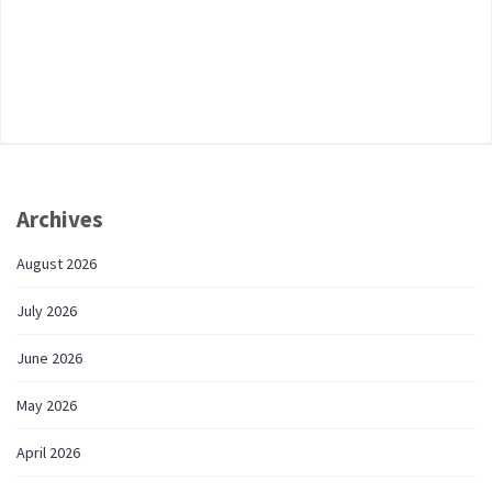
Archives
August 2026
July 2026
June 2026
May 2026
April 2026