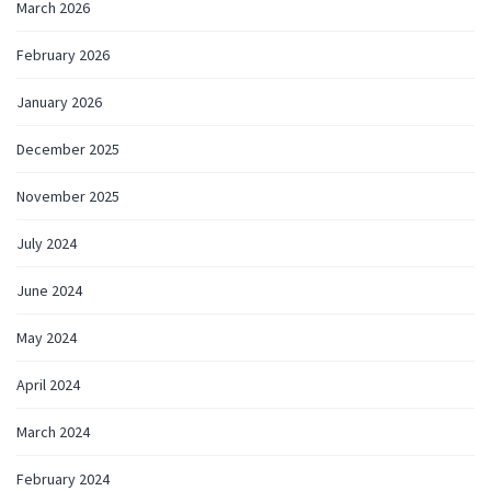
March 2026
February 2026
January 2026
December 2025
November 2025
July 2024
June 2024
May 2024
April 2024
March 2024
February 2024