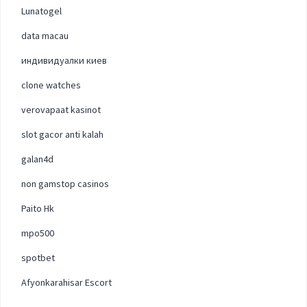
Lunatogel
data macau
индивидуалки киев
clone watches
verovapaat kasinot
slot gacor anti kalah
galan4d
non gamstop casinos
Paito Hk
mpo500
spotbet
Afyonkarahisar Escort