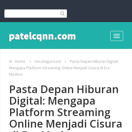
patelcqnn.com
Toggle
navigati
Home
Uncategorized
Pasta Depan Hiburan Digital:
Mengapa Platform Streaming Online Menjadi Cisura di Era
Modern
Pasta Depan Hiburan
Digital: Mengapa
Platform Streaming
Online Menjadi Cisura