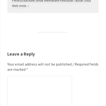
Periksa Backlink untuk Memahami Kekuatan Tautan Situs
Web Anda
Leave a Reply
Your email address will not be published / Required fields
are marked *