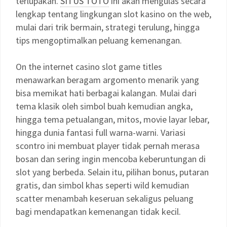
terlupakan.
SITUS TOTO
ini akan mengulas secara
lengkap tentang lingkungan slot kasino on the web,
mulai dari trik bermain, strategi terulung, hingga
tips mengoptimalkan peluang kemenangan.
On the internet casino slot game titles
menawarkan beragam argomento menarik yang
bisa memikat hati berbagai kalangan. Mulai dari
tema klasik oleh simbol buah kemudian angka,
hingga tema petualangan, mitos, movie layar lebar,
hingga dunia fantasi full warna-warni. Variasi
scontro ini membuat player tidak pernah merasa
bosan dan sering ingin mencoba keberuntungan di
slot yang berbeda. Selain itu, pilihan bonus, putaran
gratis, dan simbol khas seperti wild kemudian
scatter menambah keseruan sekaligus peluang
bagi mendapatkan kemenangan tidak kecil.