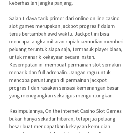
keberhasilan jangka panjang.
Salah 1 daya tarik primer dari online on line casino
slot games merupakan jackpot progresif dalam
terus bertambah awd waktu. Jackpot ini bisa
mencapai angka miliaran rupiah kemudian memberi
peluang teruntuk siapa saja, termasuk player biasa,
untuk menarik kekayaan secara instan.
Kesempatan ini membuat permainan slot semakin
menarik dan full adrenalin. Jangan ragu untuk
mencoba peruntungan di permainan jackpot
progresif dan rasakan sensasi kemenangan besar
yang menegangkan sekaligus menguntungkan.
Kesimpulannya, On the internet Casino Slot Games
bukan hanya sekadar hiburan, tetapi jua peluang
besar buat mendapatkan kekayaan kemudian