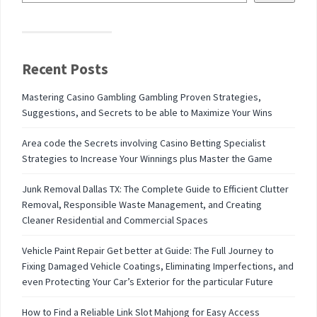
Recent Posts
Mastering Casino Gambling Gambling Proven Strategies,
Suggestions, and Secrets to be able to Maximize Your Wins
Area code the Secrets involving Casino Betting Specialist
Strategies to Increase Your Winnings plus Master the Game
Junk Removal Dallas TX: The Complete Guide to Efficient Clutter
Removal, Responsible Waste Management, and Creating
Cleaner Residential and Commercial Spaces
Vehicle Paint Repair Get better at Guide: The Full Journey to
Fixing Damaged Vehicle Coatings, Eliminating Imperfections, and
even Protecting Your Car’s Exterior for the particular Future
How to Find a Reliable Link Slot Mahjong for Easy Access