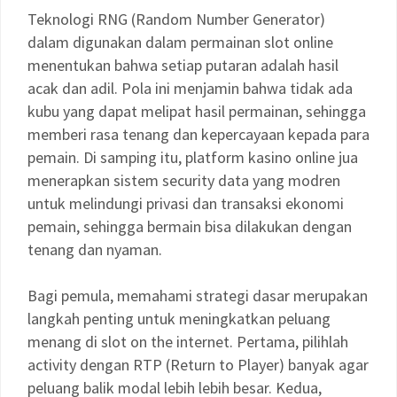
Teknologi RNG (Random Number Generator)
dalam digunakan dalam permainan slot online
menentukan bahwa setiap putaran adalah hasil
acak dan adil. Pola ini menjamin bahwa tidak ada
kubu yang dapat melipat hasil permainan, sehingga
memberi rasa tenang dan kepercayaan kepada para
pemain. Di samping itu, platform kasino online jua
menerapkan sistem security data yang modren
untuk melindungi privasi dan transaksi ekonomi
pemain, sehingga bermain bisa dilakukan dengan
tenang dan nyaman.
Bagi pemula, memahami strategi dasar merupakan
langkah penting untuk meningkatkan peluang
menang di slot on the internet. Pertama, pilihlah
activity dengan RTP (Return to Player) banyak agar
peluang balik modal lebih lebih besar. Kedua,