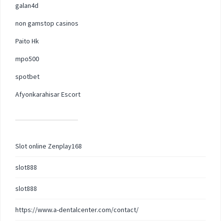
galan4d
non gamstop casinos
Paito Hk
mpo500
spotbet
Afyonkarahisar Escort
Slot online Zenplay168
slot888
slot888
https://www.a-dentalcenter.com/contact/