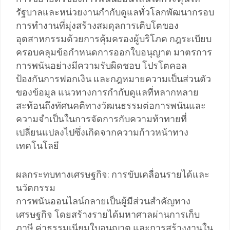
รัฐบาลและหน่วยงานกำกับดูแลทั่วโลกพัฒนากรอบ
การทำงานที่มุ่งสร้างสมดุลการเติบโตของ
อุตสาหกรรมด้วยการคุ้มครองผู้บริโภค กฎระเบียบ
ครอบคลุมข้อกำหนดการออกใบอนุญาต มาตรการ
การพนันอย่างมีความรับผิดชอบ โปรโตคอล
ป้องกันการฟอกเงิน และกฎหมายความเป็นส่วนตัว
ของข้อมูล แนวทางการกำกับดูแลที่หลากหลาย
สะท้อนถึงทัศนคติทางวัฒนธรรมต่อการพนันและ
ความจำเป็นในการจัดการกับความท้าทายที่
เปลี่ยนแปลงไปซึ่งเกิดจากความก้าวหน้าทาง
เทคโนโลยี
ผลกระทบทางเศรษฐกิจ: การขับเคลื่อนรายได้และ
นวัตกรรม
การพนันออนไลน์กลายเป็นผู้มีส่วนสำคัญทาง
เศรษฐกิจ โดยสร้างรายได้มหาศาลผ่านการเก็บ
ภาษี ค่าธรรมเนียมใบอนุญาต และการสร้างงานใน