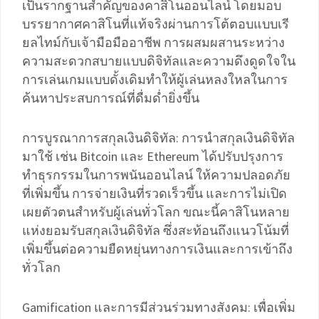
เป็นรากฐานสำคัญของคาสิโนออนไลน์ โดยมอบ
บรรยากาศคาสิโนที่แท้จริงผ่านการโต้ตอบแบบเรี
ยลไทม์กับเจ้ามือมืออาชีพ การผสมผสานระหว่าง
ความสะดวกสบายแบบดิจิทัลและความดึงดูดใจใน
การเล่นเกมแบบดั้งเดิมทำให้ผู้เล่นหลงใหลในการ
ค้นหาประสบการณ์ที่ดื่มด่ำยิ่งขึ้น
การบูรณาการสกุลเงินดิจิทัล: การนำสกุลเงินดิจิทัล
มาใช้ เช่น Bitcoin และ Ethereum ได้ปรับปรุงการ
ทำธุรกรรมในการพนันออนไลน์ ให้ความปลอดภัย
ที่เพิ่มขึ้น การจ่ายเงินที่รวดเร็วขึ้น และการไม่เปิด
เผยตัวตนสำหรับผู้เล่นทั่วโลก ขณะนี้คาสิโนหลาย
แห่งยอมรับสกุลเงินดิจิทัล ซึ่งสะท้อนถึงแนวโน้มที่
เพิ่มขึ้นต่อความยืดหยุ่นทางการเงินและการเข้าถึง
ทั่วโลก
Gamification และการมีส่วนร่วมทางสังคม: เพื่อเพิ่ม