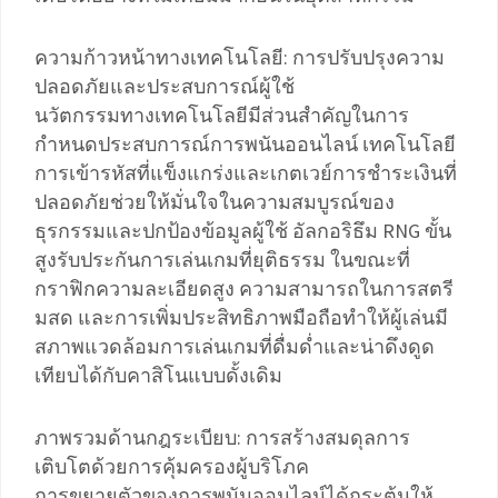
ความก้าวหน้าทางเทคโนโลยี: การปรับปรุงความ
ปลอดภัยและประสบการณ์ผู้ใช้
นวัตกรรมทางเทคโนโลยีมีส่วนสำคัญในการ
กำหนดประสบการณ์การพนันออนไลน์ เทคโนโลยี
การเข้ารหัสที่แข็งแกร่งและเกตเวย์การชำระเงินที่
ปลอดภัยช่วยให้มั่นใจในความสมบูรณ์ของ
ธุรกรรมและปกป้องข้อมูลผู้ใช้ อัลกอริธึม RNG ขั้น
สูงรับประกันการเล่นเกมที่ยุติธรรม ในขณะที่
กราฟิกความละเอียดสูง ความสามารถในการสตรี
มสด และการเพิ่มประสิทธิภาพมือถือทำให้ผู้เล่นมี
สภาพแวดล้อมการเล่นเกมที่ดื่มด่ำและน่าดึงดูด
เทียบได้กับคาสิโนแบบดั้งเดิม
ภาพรวมด้านกฎระเบียบ: การสร้างสมดุลการ
เติบโตด้วยการคุ้มครองผู้บริโภค
การขยายตัวของการพนันออนไลน์ได้กระตุ้นให้