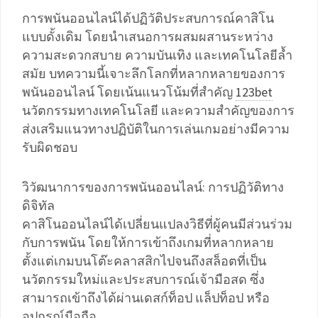
การพนันออนไลน์ได้ปฏิวัติประสบการณ์คาสิโน
แบบดั้งเดิม โดยนำเสนอการผสมผสานระหว่าง
ความสะดวกสบาย ความบันเทิง และเทคโนโลยีล้ำ
สมัย บทความนี้เจาะลึกโลกที่หลากหลายของการ
พนันออนไลน์ โดยเน้นแนวโน้มที่สำคัญ
123bet
นวัตกรรมทางเทคโนโลยี และความสำคัญของการ
ส่งเสริมแนวทางปฏิบัติในการเล่นเกมอย่างมีความ
รับผิดชอบ
วิวัฒนาการของการพนันออนไลน์: การปฏิวัติทาง
ดิจิทัล
คาสิโนออนไลน์ได้เปลี่ยนแปลงวิธีที่ผู้คนมีส่วนร่วม
กับการพนัน โดยให้การเข้าถึงเกมที่หลากหลาย
ตั้งแต่เกมบนโต๊ะคลาสสิกไปจนถึงสล็อตที่เป็น
นวัตกรรมใหม่และประสบการณ์เจ้ามือสด ซึ่ง
สามารถเข้าถึงได้ผ่านเดสก์ท็อป แล็ปท็อป หรือ
อุปกรณ์มือถือ