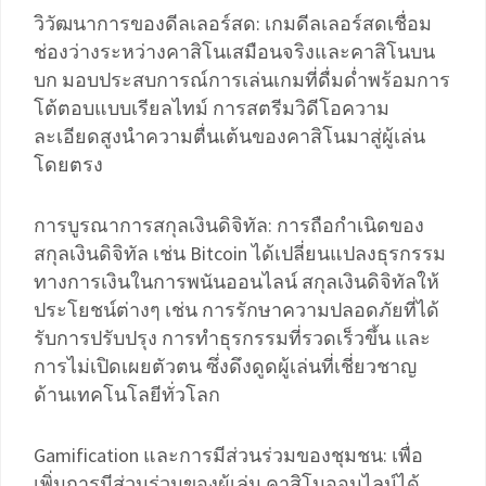
วิวัฒนาการของดีลเลอร์สด: เกมดีลเลอร์สดเชื่อม
ช่องว่างระหว่างคาสิโนเสมือนจริงและคาสิโนบน
บก มอบประสบการณ์การเล่นเกมที่ดื่มด่ำพร้อมการ
โต้ตอบแบบเรียลไทม์ การสตรีมวิดีโอความ
ละเอียดสูงนำความตื่นเต้นของคาสิโนมาสู่ผู้เล่น
โดยตรง
การบูรณาการสกุลเงินดิจิทัล: การถือกำเนิดของ
สกุลเงินดิจิทัล เช่น Bitcoin ได้เปลี่ยนแปลงธุรกรรม
ทางการเงินในการพนันออนไลน์ สกุลเงินดิจิทัลให้
ประโยชน์ต่างๆ เช่น การรักษาความปลอดภัยที่ได้
รับการปรับปรุง การทำธุรกรรมที่รวดเร็วขึ้น และ
การไม่เปิดเผยตัวตน ซึ่งดึงดูดผู้เล่นที่เชี่ยวชาญ
ด้านเทคโนโลยีทั่วโลก
Gamification และการมีส่วนร่วมของชุมชน: เพื่อ
เพิ่มการมีส่วนร่วมของผู้เล่น คาสิโนออนไลน์ได้