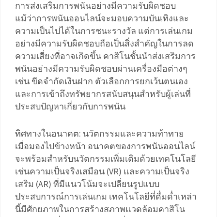
การส่งเสริมการพนันอย่างมีความรับผิดชอบ
แม้ว่าการพนันออนไลน์จะมอบความบันเทิงและ
ความเป็นไปได้ในการชนะรางวัล แต่การเล่นเกม
อย่างมีความรับผิดชอบถือเป็นสิ่งสำคัญในการลด
ความเสี่ยงที่อาจเกิดขึ้น คาสิโนชั้นนำส่งเสริมการ
พนันอย่างมีความรับผิดชอบผ่านเครื่องมือต่างๆ
เช่น ขีดจำกัดเงินฝาก ตัวเลือกการยกเว้นตนเอง
และการเข้าถึงทรัพยากรสนับสนุนสำหรับผู้เล่นที่
ประสบปัญหาเกี่ยวกับการพนัน
ทิศทางในอนาคต: นวัตกรรมและความท้าทาย
เมื่อมองไปข้างหน้า อนาคตของการพนันออนไลน์
จะพร้อมสำหรับนวัตกรรมเพิ่มเติมด้วยเทคโนโลยี
เช่นความเป็นจริงเสมือน (VR) และความเป็นจริง
เสริม (AR) ที่มีแนวโน้มจะเปลี่ยนรูปแบบ
ประสบการณ์การเล่นเกม เทคโนโลยีที่ดื่มด่ำเหล่า
นี้มีศักยภาพในการสร้างสภาพแวดล้อมคาสิโน