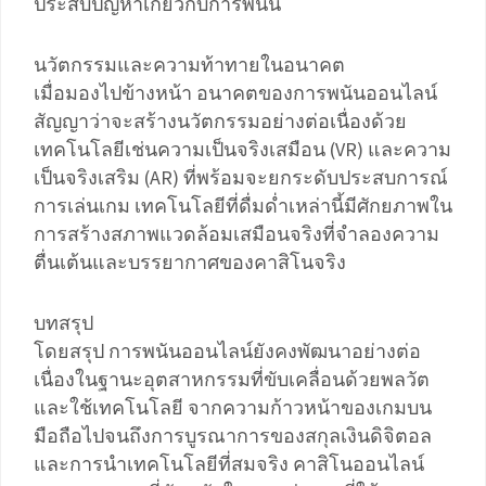
ประสบปัญหาเกี่ยวกับการพนัน
นวัตกรรมและความท้าทายในอนาคต
เมื่อมองไปข้างหน้า อนาคตของการพนันออนไลน์
สัญญาว่าจะสร้างนวัตกรรมอย่างต่อเนื่องด้วย
เทคโนโลยีเช่นความเป็นจริงเสมือน (VR) และความ
เป็นจริงเสริม (AR) ที่พร้อมจะยกระดับประสบการณ์
การเล่นเกม เทคโนโลยีที่ดื่มด่ำเหล่านี้มีศักยภาพใน
การสร้างสภาพแวดล้อมเสมือนจริงที่จำลองความ
ตื่นเต้นและบรรยากาศของคาสิโนจริง
บทสรุป
โดยสรุป การพนันออนไลน์ยังคงพัฒนาอย่างต่อ
เนื่องในฐานะอุตสาหกรรมที่ขับเคลื่อนด้วยพลวัต
และใช้เทคโนโลยี จากความก้าวหน้าของเกมบน
มือถือไปจนถึงการบูรณาการของสกุลเงินดิจิตอล
และการนำเทคโนโลยีที่สมจริง คาสิโนออนไลน์