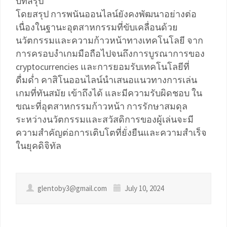
บทสรุป
โดยสรุป การพนันออนไลน์ยังคงพัฒนาอย่างต่อ
เนื่องในฐานะอุตสาหกรรมที่ขับเคลื่อนด้วย
นวัตกรรมและความก้าวหน้าทางเทคโนโลยี จาก
การครอบงำเกมมือถือไปจนถึงการบูรณาการของ
cryptocurrencies และการยอมรับเทคโนโลยีที่
ดื่มด่ำ คาสิโนออนไลน์นำเสนอแนวทางการเล่น
เกมที่ทันสมัย ​​เข้าถึงได้ และมีความรับผิดชอบ ใน
ขณะที่อุตสาหกรรมก้าวหน้า การรักษาสมดุล
ระหว่างนวัตกรรมและสวัสดิการของผู้เล่นจะมี
ความสำคัญต่อการเติบโตที่ยั่งยืนและความสำเร็จ
ในยุคดิจิทัล
glentoby3@gmail.com
July 10, 2024