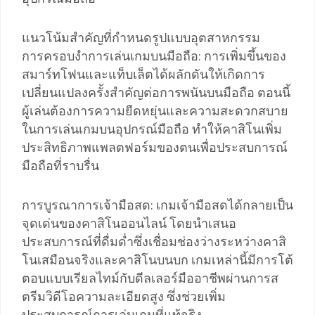
แนวโน้มสำคัญที่กำหนดรูปแบบอุตสาหกรรม
การครอบงำการเล่นเกมบนมือถือ: การเพิ่มขึ้นของ
สมาร์ทโฟนและแท็บเล็ตได้ผลักดันให้เกิดการ
เปลี่ยนแปลงครั้งสำคัญต่อการพนันบนมือถือ ตอนนี้
ผู้เล่นต้องการความยืดหยุ่นและความสะดวกสบาย
ในการเล่นเกมบนอุปกรณ์มือถือ ทำให้คาสิโนเพิ่ม
ประสิทธิภาพแพลตฟอร์มของตนเพื่อประสบการณ์
มือถือที่ราบรื่น
การบูรณาการเจ้ามือสด: เกมเจ้ามือสดได้กลายเป็น
จุดเด่นของคาสิโนออนไลน์ โดยนำเสนอ
ประสบการณ์ที่ดื่มด่ำซึ่งเชื่อมช่องว่างระหว่างคาสิ
โนเสมือนจริงและคาสิโนบนบก เกมเหล่านี้มีการโต้
ตอบแบบเรียลไทม์กับดีลเลอร์มืออาชีพผ่านการส
ตรีมวิดีโอความละเอียดสูง ซึ่งช่วยเพิ่ม
ประสบการณ์การเล่นเกมที่แท้จริง