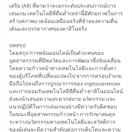
เสริม (AR) ที่คาดว่าจะยกระดับประสบการณ์การ
เล่นเกม เทคโนโลยีที่ดื่มด่ำเหล่านี้มีศักยภาพในการ
สร้างสภาพแวดล้อมเสมือนจริงที่จำลองความตื่น
เต้นและบรรยากาศของคาสิโนจริง
บทสรุป
โดยสรุป การพนันออนไลน์เป็นตัวแทนของ
อุตสาหกรรมที่มีพลวัตและการพัฒนาซึ่งขับเคลื่อน
โดยความก้าวหน้าทางเทคโนโลยีและการตั้งค่า
ของผู้บริโภคที่เปลี่ยนแปลงไป จากการครอบงำเกม
มือถือไปจนถึงการบูรณาการของ cryptocurrencies
และการยอมรับเทคโนโลยีที่ดื่มด่ำ คาสิโนออนไลน์
ยังคงนำเสนอความสะดวกสบาย นวัตกรรม และ
แนวปฏิบัติในการเล่นเกมอย่างมีความรับผิดชอบ
ในขณะที่อุตสาหกรรมก้าวหน้า การรักษาสมดุล
ระหว่างนวัตกรรมทางเทคโนโลยีและสวัสดิการ
ของผู้เล่นจะมีความสำคัญต่อการเติบโตและความ