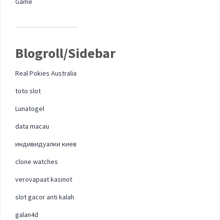
Game
Blogroll/Sidebar
Real Pokies Australia
toto slot
Lunatogel
data macau
индивидуалки киев
clone watches
verovapaat kasinot
slot gacor anti kalah
galan4d