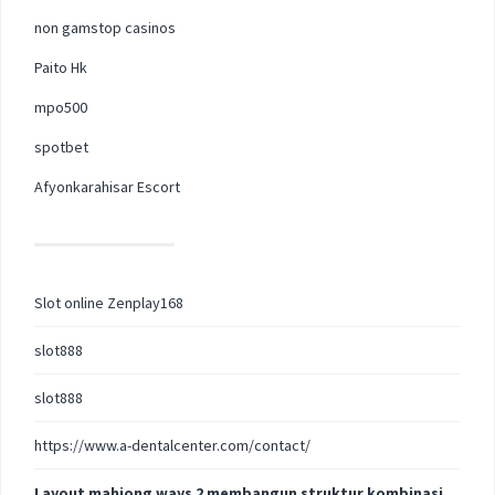
non gamstop casinos
Paito Hk
mpo500
spotbet
Afyonkarahisar Escort
Slot online Zenplay168
slot888
slot888
https://www.a-dentalcenter.com/contact/
Layout mahjong ways 2 membangun struktur kombinasi