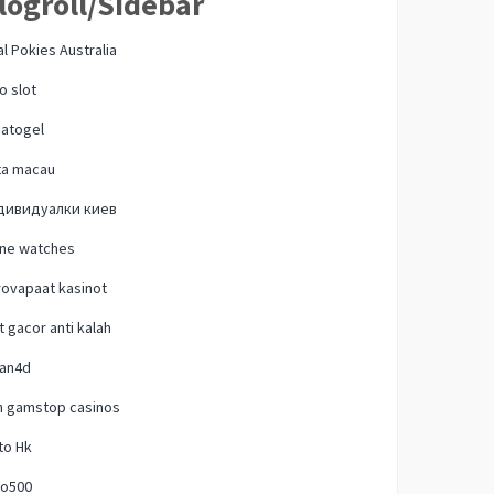
logroll/Sidebar
l Pokies Australia
o slot
natogel
ta macau
дивидуалки киев
one watches
ovapaat kasinot
t gacor anti kalah
lan4d
n gamstop casinos
to Hk
o500