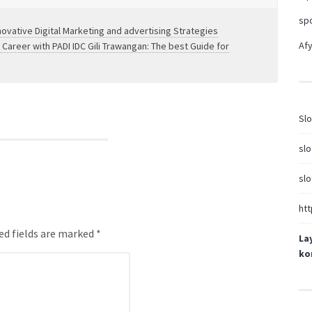
sp
ovative Digital Marketing and advertising Strategies
Afy
 Career with PADI IDC Gili Trawangan: The best Guide for
Slo
slo
slo
htt
ed fields are marked *
La
ko