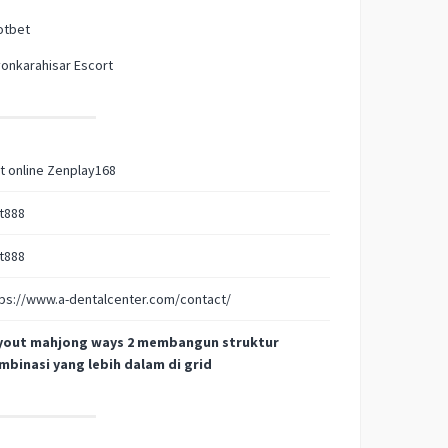
otbet
onkarahisar Escort
t online Zenplay168
t888
t888
ps://www.a-dentalcenter.com/contact/
yout mahjong ways 2 membangun struktur
mbinasi yang lebih dalam di grid