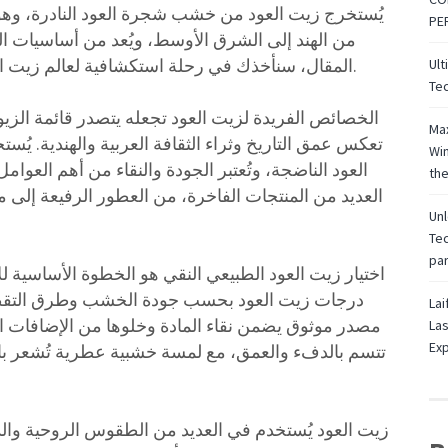
يُستخرج زيت العود من خشب شجرة العود النادرة، وهو 
PE
من الهند إلى الشرق الأوسط، ويُعد من أساسيات الت
المقال، سنأخذك في رحلة استكشافية لعالم زيت العود وأهميته الفريدة في عالم العطور والجمال.
Ult
Tec
الخصائص الفريدة لزيت العود تجعله يتصدر قائمة الزيوت
Max
تعكس عمق التاريخ وثراء الثقافة العربية والهندية. ي
Win
العود الناضجة، وتُعتبر الجودة والنقاء من أهم العوام
the
العديد من المنتجات الفاخرة، من العطور الرفيعة إلى 
Unl
Tec
par
اختيار زيت العود الطبيعي النقي هو الخطوة الأساسية للا
درجات زيت العود بحسب جودة الخشب وطرق التقطير
Lai
مصدر موثوق يضمن نقاء المادة وخلوها من الإضافات الكي
Las
Exp
تتسم بالدفء والعمق، مع لمسة خشبية عطرية تُشعر بالهدوء
زيت العود يُستخدم في العديد من الطقوس الروحية والدين