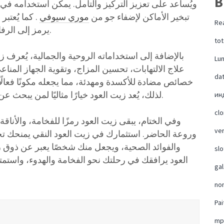
B
ويُساعد على تعزيز التركيز والتأمل. يمكن استخدامه في 
تبخير الأماكن لإضفاء جو من
موري سيوفي
. كما يُعتبر
Rea
يرمز إلى الرفاهية والذوق الرفيع، ويُعبر عن التقدير والاحترام.
tot
بالإضافة إلى استخداماته الروحية والجمالية، يُعرف
Lu
علاج الالتهابات، تحسين المزاج، وتقوية الجهاز المنا
da
خصائص مضادة للأكسدة ومهدئة، مما يجعله مكونًا فعالً
لذلك، يُعد زيت العود خيارًا مثاليًا لمن يبحث عن منتج طبيعي وفعال يدمج بين الفخامة والصحة.
ин
cl
وفي الختام، يبقى زيت العود رمزًا للفخامة، والأناق
ver
وروعة الحاضر. استثمارك في زيت العود النقي يمنحك تجر
والفوائد الصحية، ويجعل منك شخصًا يعبر عن ذوق رف
slo
العود يرافقك في رحلتك نحو الفخامة والهدوء، واستمتع 
ga
no
Pai
mp